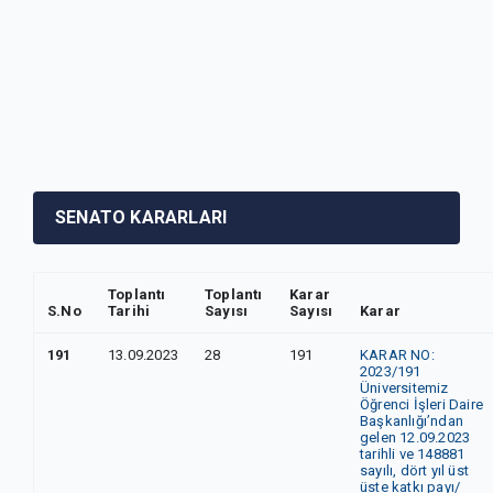
SENATO KARARLARI
Toplantı
Toplantı
Karar
S.No
Tarihi
Sayısı
Sayısı
Karar
191
13.09.2023
28
191
KARAR NO:
2023/191
Üniversitemiz
Öğrenci İşleri Daire
Başkanlığı’ndan
gelen 12.09.2023
tarihli ve 148881
sayılı, dört yıl üst
üste katkı payı/