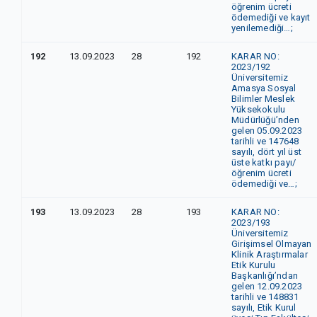
öğrenim ücreti
ödemediği ve kayıt
yenilemediği…;
192
13.09.2023
28
192
KARAR NO:
2023/192
Üniversitemiz
Amasya Sosyal
Bilimler Meslek
Yüksekokulu
Müdürlüğü’nden
gelen 05.09.2023
tarihli ve 147648
sayılı, dört yıl üst
üste katkı payı/
öğrenim ücreti
ödemediği ve…;
193
13.09.2023
28
193
KARAR NO:
2023/19
Üniversitemiz
Girişimsel Olmayan
Klinik Araştırmalar
Etik Kurulu
Başkanlığı’ndan
gelen 12.09.2023
tarihli ve 148831
sayılı, Etik Kurul