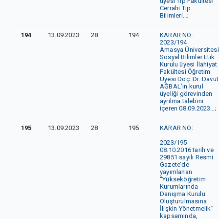
üyesi Tıp Fakültesi
Cerrahi Tıp
Bilimleri…;
194
13.09.2023
28
194
KARAR NO:
2023/19
Amasya Üniversitesi
Sosyal Bilimler Etik
Kurulu üyesi İlahiyat
Fakültesi Öğretim
Üyesi Doç. Dr. Davut
AĞBAL’ın kurul
üyeliği görevinden
ayrılma talebini
içeren 08.09.2023…;
195
13.09.2023
28
195
KARAR NO:
2023/195
08.10.2016 tarih ve
29851 sayılı Resmi
Gazete’de
yayımlanan
“Yükseköğretim
Kurumlarında
Danışma Kurulu
Oluşturulmasına
İlişkin Yönetmelik”
kapsamında,